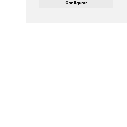
Configurar
Logística de proximitat
Coordinem una logística eficient i
professional entre la producció local i els
menjadors escolars.