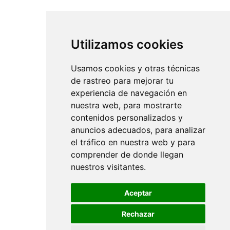
Utilizamos cookies
Usamos cookies y otras técnicas
de rastreo para mejorar tu
experiencia de navegación en
Dinamització agrària
nuestra web, para mostrarte
contenidos personalizados y
Donem suport a la cooperació entre les
anuncios adecuados, para analizar
productores del territori per accedir al
el tráfico en nuestra web y para
canal de la restauració col·lectiva.
comprender de donde llegan
nuestros visitantes.
Aceptar
Rechazar